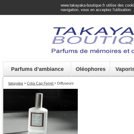
www.takayaka-boutique.fr utilise des cookie
navigation, vous en acceptez l'utilisation.
Parfums d’ambiance
Oléophores
Vapori
takayaka
>
Créa Cap Ferret
> Diffuseurs