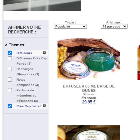
Tri par :
Affichage :
AFFINER VOTRE
RECHERCHE :
> Thèmes
Diffuseurs
Diffuseurs Créa Cap
Ferret (4)
Recharges
Oléophores (3)
Notes
composées (4)
DIFFUSEUR 65 ML BRISE DE
Parfums de
DUNES
Diffuseur
mémoires et
En stock
d'émotions (4)
29.95 €
Créa Cap Ferret