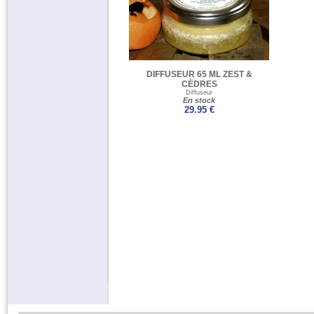
DIFFUSEUR 65 ML ZEST &
CÈDRES
Diffuseur
En stock
29.95 €