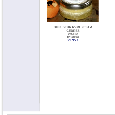
DIFFUSEUR 65 ML ZEST &
CÈDRES
Diffuseur
En stock
29.95 €