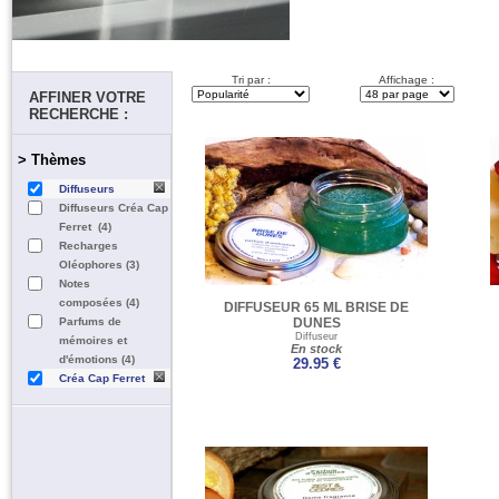
Tri par :
Affichage :
AFFINER VOTRE
RECHERCHE :
> Thèmes
Diffuseurs
Diffuseurs Créa Cap
Ferret (4)
Recharges
Oléophores (3)
Notes
composées (4)
DIFFUSEUR 65 ML BRISE DE
Parfums de
DUNES
Diffuseur
mémoires et
En stock
d'émotions (4)
29.95 €
Créa Cap Ferret