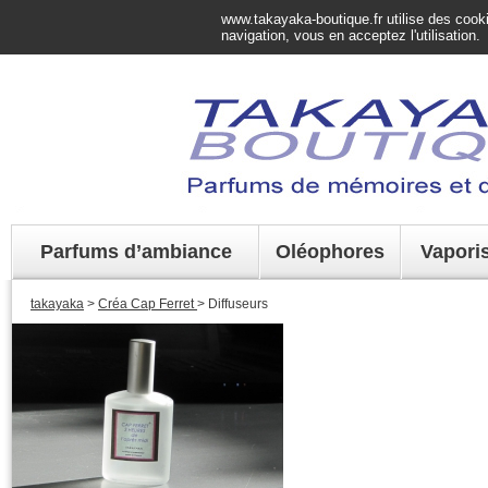
www.takayaka-boutique.fr utilise des cookie
navigation, vous en acceptez l'utilisation.
Parfums d’ambiance
Oléophores
Vapori
takayaka
>
Créa Cap Ferret
> Diffuseurs