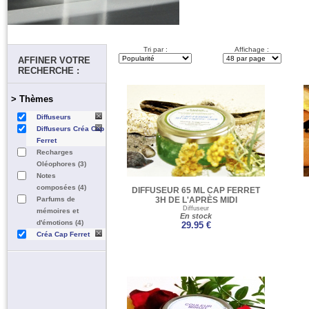
Tri par :
Affichage :
AFFINER VOTRE
RECHERCHE :
> Thèmes
Diffuseurs
Diffuseurs Créa Cap
Ferret
Recharges
Oléophores (3)
Notes
composées (4)
DIFFUSEUR 65 ML CAP FERRET
Parfums de
3H DE L'APRÈS MIDI
Diffuseur
mémoires et
En stock
d'émotions (4)
29.95 €
Créa Cap Ferret