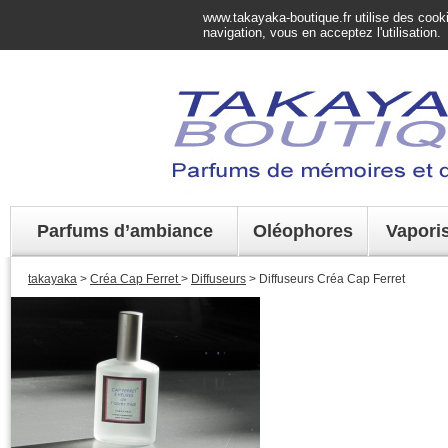
www.takayaka-boutique.fr utilise des cookie
navigation, vous en acceptez l'utilisation.
Parfums d’ambiance
Oléophores
Vapori
takayaka
>
Créa Cap Ferret
>
Diffuseurs
> Diffuseurs Créa Cap Ferret