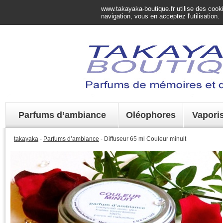
www.takayaka-boutique.fr utilise des cookie
navigation, vous en acceptez l'utilisation.
Parfums d’ambiance
Oléophores
Vapori
takayaka
-
Parfums d’ambiance
- Diffuseur 65 ml Couleur minuit