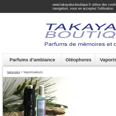
www.takayaka-boutique.fr utilise des cookie
navigation, vous en acceptez l'utilisation.
Parfums d’ambiance
Oléophores
Vapori
takayaka
> Vaporisateurs