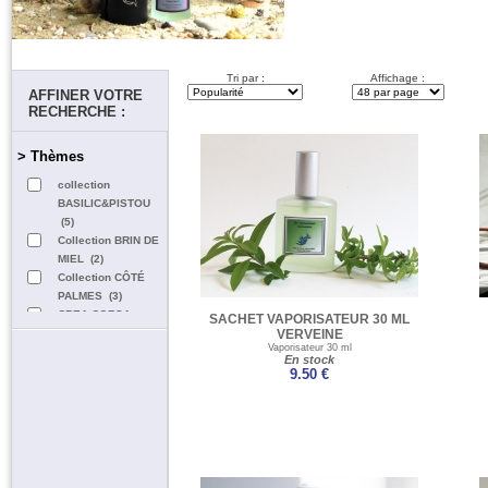
Tri par :
Affichage :
AFFINER VOTRE
RECHERCHE :
> Thèmes
collection
BASILIC&PISTOU
(5)
Collection BRIN DE
MIEL (2)
Collection CÔTÉ
PALMES (3)
CREA CORSA
SACHET VAPORISATEUR 30 ML
collection (4)
VERVEINE
Vaporisateur 30 ml
Noël adoré (1)
En stock
Vaporisateurs (20)
9.50 €
vaporisateurs Côte
Basque (4)
Vaporisateurs Créa
Cap Ferret (4)
Vaporisateurs
100ml (21)