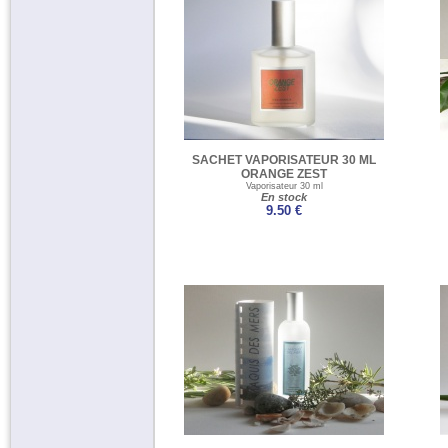
Parfums de
mémoires et
d'émotions (14)
Sachets
Vaporisateurs
30ml (5)
Créa Cap Ferret (4)
Agrumes Corses (2)
SPA et Bien-être (1)
SACHET VAPORISATEUR 30 ML
Créa Côte
ORANGE ZEST
Basque (4)
Vaporisateur 30 ml
En stock
Vaporisateurs de
9.50 €
voyage (4)