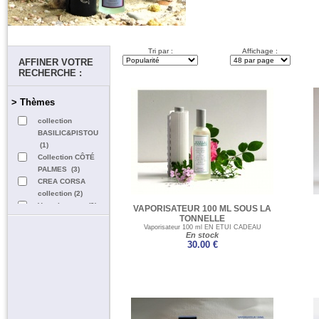
Tri par :
Affichage :
AFFINER VOTRE
RECHERCHE :
> Thèmes
collection
BASILIC&PISTOU
(1)
Collection CÔTÉ
PALMES (3)
CREA CORSA
collection (2)
Vaporisateurs (9)
VAPORISATEUR 100 ML SOUS LA
vaporisateurs Côte
TONNELLE
Vaporisateur 100 ml EN ETUI CADEAU
Basque (3)
En stock
Vaporisateurs Créa
30.00 €
Cap Ferret (4)
Vaporisateurs
100ml (14)
Parfums de
mémoires et
d'émotions