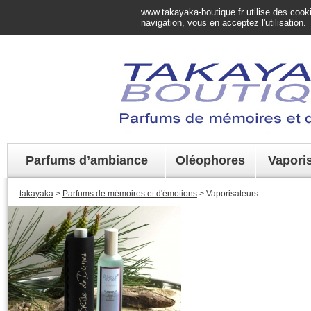
www.takayaka-boutique.fr utilise des cookie
navigation, vous en acceptez l'utilisation.
Parfums d’ambiance
Oléophores
Vapori
takayaka
>
Parfums de mémoires et d'émotions
> Vaporisateurs