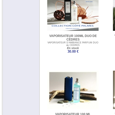
Créa Cap Ferret (4)
SPA et Bien-être (1)
Créa Côte
Basque (3)
VAPORISATEUR 100ML DUO DE
CÈDRES
VAPORISATEUR D'AMBIANCE PARFUM DUO
de CEDRES
En stock
30.00 €
VAPORISATEUR 100 ML