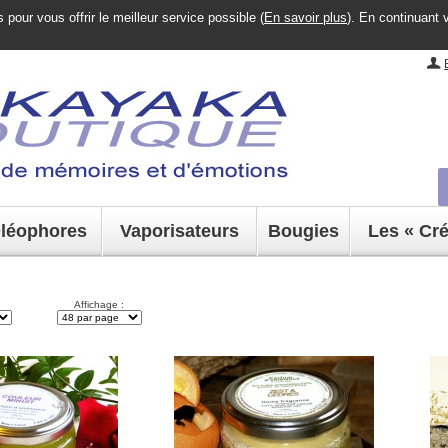
pour vous offrir le meilleur service possible (
En savoir plus
). En continuant 
léophores
Vaporisateurs
Bougies
Les « Cr
Affichage :