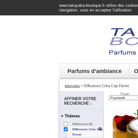
www.takayaka-boutique.fr utilise des cookies 
navigation, vous en acceptez l'utilisation.
Parfums d’ambiance
O
takayaka
> Diffuseurs Créa Cap Ferret
Tri par :
AFFINER VOTRE
RECHERCHE :
> Thèmes
Diffuseurs (4)
Diffuseurs Créa Cap
Ferret