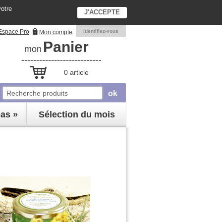
votre
J'ACCEPTE
Espace Pro
identifiez-vous
Mon compte
Panier
mon
0 article
éas »
Sélection du mois