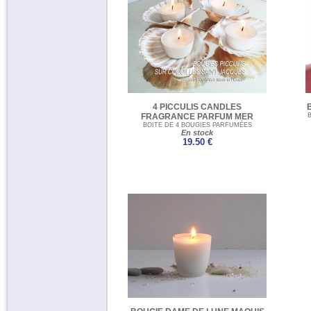
Créa Cap Ferret (1)
Esprit « Turghjia
» (4)
SPA et Bien-être (1)
Belles de Nuit (12)
Bougies Huîtres (4)
4 PICCULIS CANDLES
FRAGRANCE PARFUM MER
B
BOITE DE 4 BOUGIES PARFUMÉES
En stock
19.50 €