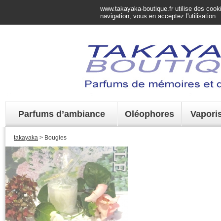
www.takayaka-boutique.fr utilise des cookie
navigation, vous en acceptez l'utilisation.
Parfums d’ambiance
Oléophores
Vapori
takayaka
> Bougies