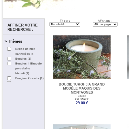
Tri par :
Affichage :
AFFINER VOTRE
RECHERCHE :
> Thèmes
Belles de nuit
cannelées (4)
Bougies (1)
Bougies Il Bituccio
porcelaine
biscuit (1)
Bougies Picculis (1)
Bougies pour Patios
BOUGIE TURGHJIA GRAND
et Terrasses (6)
MODÈLE MAQUIS DES
MONTAGNES
CREA CORSA
Bougie
collection (3)
En stock
29.00 €
Déco de table (5)
Noël adoré (1)
OLEO'FLAM (1)
Promotions (1)
Recharges
Oléophores (1)