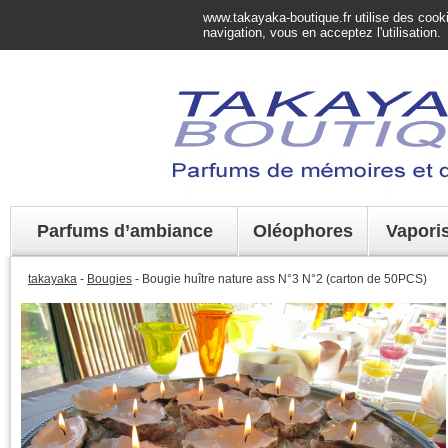
www.takayaka-boutique.fr utilise des cookie
navigation, vous en acceptez l'utilisation.
Parfums d’ambiance
Oléophores
Vapori
takayaka
-
Bougies
- Bougie huître nature ass N°3 N°2 (carton de 50PCS)