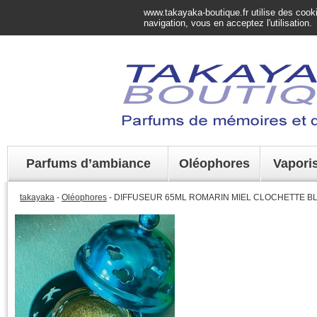
www.takayaka-boutique.fr utilise des cookie
navigation, vous en acceptez l'utilisation.
Parfums d’ambiance
Oléophores
Vapori
takayaka
-
Oléophores
- DIFFUSEUR 65ML ROMARIN MIEL CLOCHETTE B