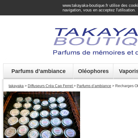
www.takayaka-boutique.fr utilise des cookie
navigation, vous en acceptez l'utilisation.
Parfums d’ambiance
Oléophores
Vapori
takayaka
>
Diffuseurs Créa Cap Ferret
>
Parfums d’ambiance
> Recharges O