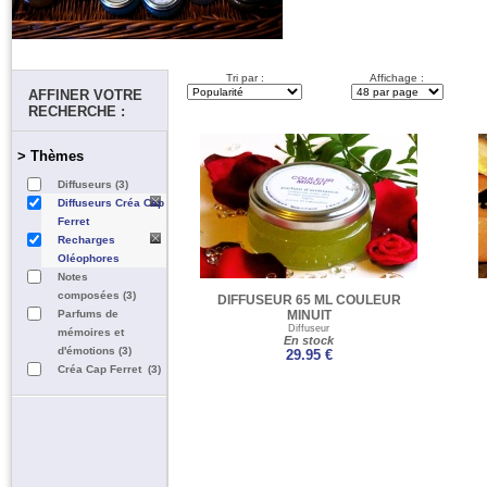
Tri par :
Affichage :
AFFINER VOTRE
RECHERCHE :
> Thèmes
Diffuseurs (3)
Diffuseurs Créa Cap
Ferret
Recharges
Oléophores
Notes
composées (3)
DIFFUSEUR 65 ML COULEUR
Parfums de
MINUIT
Diffuseur
mémoires et
En stock
d'émotions (3)
29.95 €
Créa Cap Ferret (3)