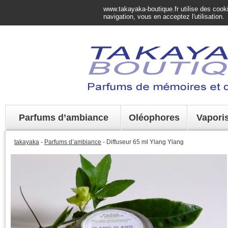
www.takayaka-boutique.fr utilise des cookie
navigation, vous en acceptez l'utilisation.
Parfums d’ambiance
Oléophores
Vapori
takayaka
-
Parfums d’ambiance
- Diffuseur 65 ml Ylang Ylang