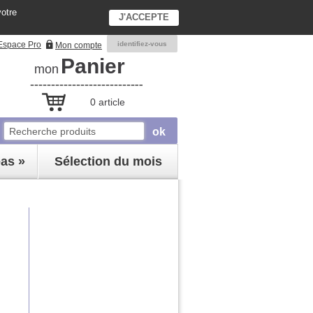
votre
J'ACCEPTE
Espace Pro
identifiez-vous
Mon compte
Panier
mon
0 article
éas »
Sélection du mois