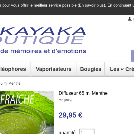
pour vous offrir le meilleur service possible (
En savoir plus
). En continuant 
léophores
Vaporisateurs
Bougies
Les « Cr
 65 ml Menthe
Diffuseur 65 ml Menthe
réf: [805]
29,
95
€
quantité