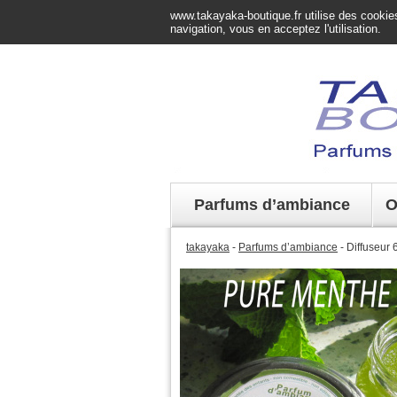
www.takayaka-boutique.fr utilise des cookies 
navigation, vous en acceptez l'utilisation.
Parfums d’ambiance
O
takayaka
-
Parfums d’ambiance
- Diffuseur