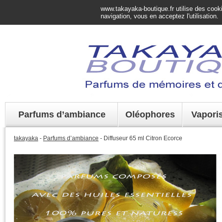
www.takayaka-boutique.fr utilise des cookie
navigation, vous en acceptez l'utilisation.
Parfums d’ambiance
Oléophores
Vapori
takayaka
-
Parfums d’ambiance
- Diffuseur 65 ml Citron Ecorce