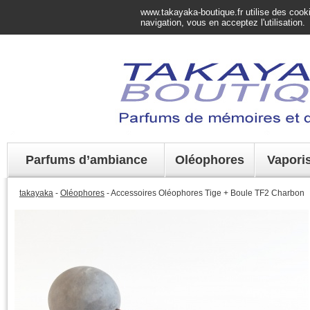
www.takayaka-boutique.fr utilise des cookie
navigation, vous en acceptez l'utilisation.
Parfums d’ambiance
Oléophores
Vapori
takayaka
-
Oléophores
- Accessoires Oléophores Tige + Boule TF2 Charbon