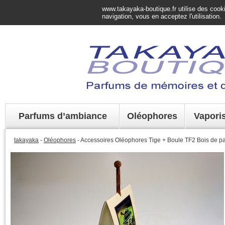
www.takayaka-boutique.fr utilise des cookie
navigation, vous en acceptez l'utilisation.
Parfums d’ambiance
Oléophores
Vapori
takayaka
-
Oléophores
- Accessoires Oléophores Tige + Boule TF2 Bois de p