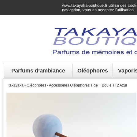
www.takayaka-boutique.fr utilise des cookie
navigation, vous en acceptez l'utilisation.
Parfums d’ambiance
Oléophores
Vapori
takayaka
-
Oléophores
- Accessoires Oléophores Tige + Boule TF2 Azur