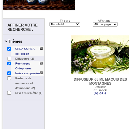
Tri par :
Affichage :
AFFINER VOTRE
RECHERCHE :
> Thèmes
CREA CORSA
collection
Diffuseurs (2)
Recharges
Oléophores
Notes composées
Parfums de
DIFFUSEUR 65 ML MAQUIS DES
mémoires et
MONTAGNES
Diffuseur
d'émotions (2)
En stock
SPA et Bien-être (1)
29.95 €