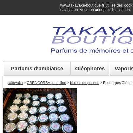
www.takayaka-boutique.fr utilise des cookie
navigation, vous en acceptez l'utilisation.
Parfums d’ambiance
Oléophores
Vapori
takayaka
>
CREA CORSA collection
>
Notes composées
> Recharges Oléop