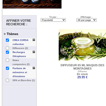
Tri par :
Affichage :
AFFINER VOTRE
RECHERCHE :
> Thèmes
CREA CORSA
collection
Diffuseurs (2)
Recharges
Oléophores
Notes
composées (2)
DIFFUSEUR 65 ML MAQUIS DES
Parfums de
MONTAGNES
Diffuseur
mémoires et
En stock
d'émotions
29.95 €
SPA et Bien-être (1)