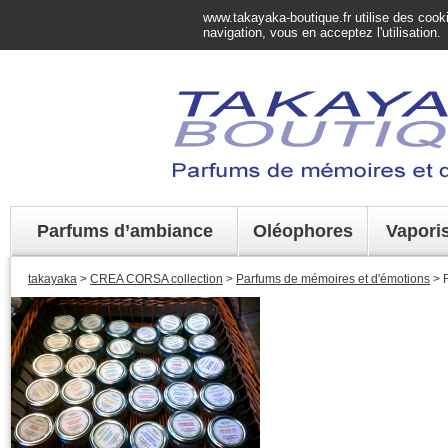
www.takayaka-boutique.fr utilise des cookie
navigation, vous en acceptez l'utilisation.
Parfums d’ambiance
Oléophores
Vapori
takayaka
>
CREA CORSA collection
>
Parfums de mémoires et d'émotions
> 