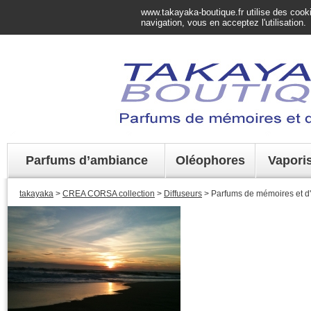
www.takayaka-boutique.fr utilise des cookie
navigation, vous en acceptez l'utilisation.
Parfums d’ambiance
Oléophores
Vapori
takayaka
>
CREA CORSA collection
>
Diffuseurs
> Parfums de mémoires et d