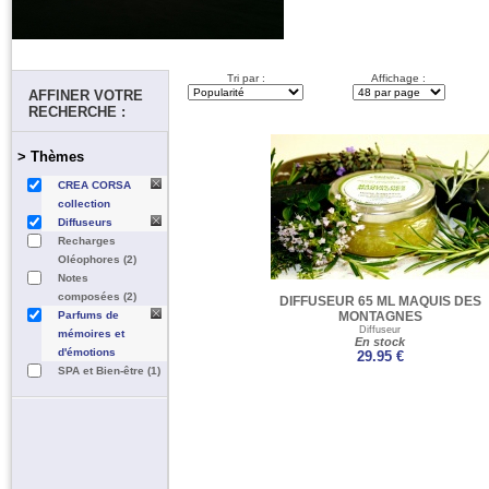
Tri par :
Affichage :
AFFINER VOTRE
RECHERCHE :
> Thèmes
CREA CORSA
collection
Diffuseurs
Recharges
Oléophores (2)
Notes
composées (2)
DIFFUSEUR 65 ML MAQUIS DES
Parfums de
MONTAGNES
Diffuseur
mémoires et
En stock
d'émotions
29.95 €
SPA et Bien-être (1)