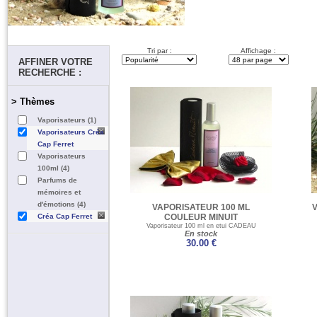
Tri par :
Affichage :
AFFINER VOTRE
RECHERCHE :
> Thèmes
Vaporisateurs (1)
Vaporisateurs Créa
Cap Ferret
Vaporisateurs
100ml (4)
Parfums de
mémoires et
d'émotions (4)
VAPORISATEUR 100 ML
Créa Cap Ferret
COULEUR MINUIT
Vaporisateur 100 ml en etui CADEAU
En stock
30.00 €