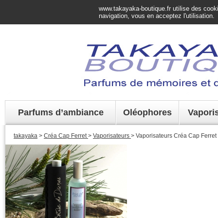
www.takayaka-boutique.fr utilise des cookie
navigation, vous en acceptez l'utilisation.
Parfums d’ambiance
Oléophores
Vapori
takayaka
>
Créa Cap Ferret
>
Vaporisateurs
> Vaporisateurs Créa Cap Ferret